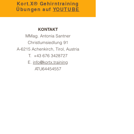
Kort.X® Gehirntraining
Übungen auf
YOUTUBE
KONTAKT
MMag. Antonia Santner
Christlumsiedlung 91
A-6215 A
chenkirch,
Tirol, Austria
T.
+43 676 3428727
E.
info@kortx.training
ATU64454557
I
NFORMATION
KORT.X® GEHIRNTRAINING
FORSCHUNG
ONLINE GEHIRNTRAINING
GEHIRNTRAINER SUCHEN
GEHIRNTRAINING
AUSBILDUNGEN
KORT.X TEAM