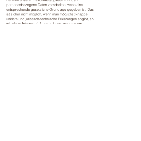
personenbezogene Daten verarbeiten, wenn eine
entsprechende gesetzliche Grundlage gegeben ist. Das
ist sicher nicht möglich, wenn man möglichst knappe,
unklare und juristisch-technische Erklärungen abgibt, so
wie sie im Internet oft Standard sind, wenn es um
Datenschutz geht. Ich hoffe, Sie finden die folgenden
Erläuterungen interessant und informativ und vielleicht ist
die eine oder andere Information dabei, die Sie noch
nicht kannten.
Wenn trotzdem Fragen bleiben, möchten wir Sie bitten,
sich an die unten bzw. im Impressum genannte
verantwortliche Stelle zu wenden, den vorhandenen
Links zu folgen und sich weitere Informationen auf
Drittseiten anzusehen. Unsere Kontaktdaten finden Sie
selbstverständlich auch im Impressum.
Alle Details zu oben angeführten Inhalten finden Sie in
diesem
PDF-DOKUMENT
zur Datenschutzerklärung.
Kort.X® Gehirntraining
Übungen auf
YOUTUBE
KONTAKT
MMag. Antonia Santner
Christlumsiedlung 91