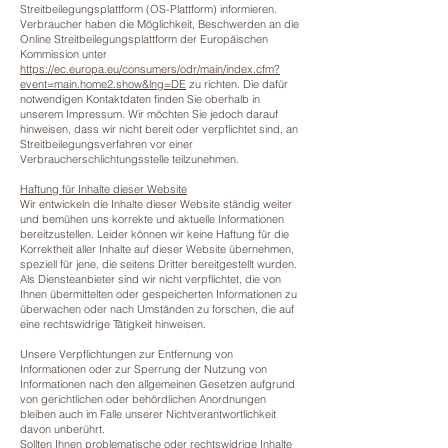
Streitbeilegungsplattform (OS-Plattform) informieren.
Verbraucher haben die Möglichkeit, Beschwerden an die
Online Streitbeilegungsplattform der Europäischen
Kommission unter
https://ec.europa.eu/consumers/odr/main/index.cfm?
event=main.home2.show&lng=DE
zu richten. Die dafür
notwendigen Kontaktdaten finden Sie oberhalb in
unserem Impressum. Wir möchten Sie jedoch darauf
hinweisen, dass wir nicht bereit oder verpflichtet sind, an
Streitbeilegungsverfahren vor einer
Verbraucherschlichtungsstelle teilzunehmen.
Haftung für Inhalte dieser Website
Wir entwickeln die Inhalte dieser Website ständig weiter
und bemühen uns korrekte und aktuelle Informationen
bereitzustellen. Leider können wir keine Haftung für die
Korrektheit aller Inhalte auf dieser Website übernehmen,
speziell für jene, die seitens Dritter bereitgestellt wurden.
Als Diensteanbieter sind wir nicht verpflichtet, die von
Ihnen übermittelten oder gespeicherten Informationen zu
überwachen oder nach Umständen zu forschen, die auf
eine rechtswidrige Tätigkeit hinweisen.
Unsere Verpflichtungen zur Entfernung von
Informationen oder zur Sperrung der Nutzung von
Informationen nach den allgemeinen Gesetzen aufgrund
von gerichtlichen oder behördlichen Anordnungen
bleiben auch im Falle unserer Nichtverantwortlichkeit
davon unberührt.
Sollten Ihnen problematische oder rechtswidrige Inhalte