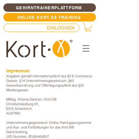
GEHIRNTRAINERPLATTFORM
ONLINE KORT.X® TRAINING
EINLOGGEN
Impressum
Angaben gemäß Informationspflicht laut §5 E-Commerce
Gesetz, §14 Unternehmensgesetzbuch, §63
Gewerbeordnung und Offenlegungspflicht laut §25
Mediengesetz.
MMag. Antonia Santner / Kort.X®
Christlumsiedlung 91,
6215 Achenkirch,
AUSTRIA
Unternehmensgegenstand: Online-Trainingsprogramme
und Aus- und Fortbildungen für das Kort.X®
Gehirntraining
UID-Nummer: ATU64454557