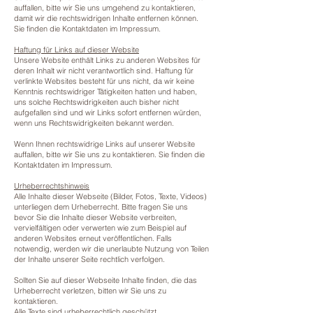
auffallen, bitte wir Sie uns umgehend zu kontaktieren,
damit wir die rechtswidrigen Inhalte entfernen können.
Sie finden die Kontaktdaten im Impressum.
Haftung für Links auf dieser Website
Unsere Website enthält Links zu anderen Websites für
deren Inhalt wir nicht verantwortlich sind. Haftung für
verlinkte Websites besteht für uns nicht, da wir keine
Kenntnis rechtswidriger Tätigkeiten hatten und haben,
uns solche Rechtswidrigkeiten auch bisher nicht
aufgefallen sind und wir Links sofort entfernen würden,
wenn uns Rechtswidrigkeiten bekannt werden.
Wenn Ihnen rechtswidrige Links auf unserer Website
auffallen, bitte wir Sie uns zu kontaktieren. Sie finden die
Kontaktdaten im Impressum.
Urheberrechtshinweis
Alle Inhalte dieser Webseite (Bilder, Fotos, Texte, Videos)
unterliegen dem Urheberrecht. Bitte fragen Sie uns
bevor Sie die Inhalte dieser Website verbreiten,
vervielfältigen oder verwerten wie zum Beispiel auf
anderen Websites erneut veröffentlichen. Falls
notwendig, werden wir die unerlaubte Nutzung von Teilen
der Inhalte unserer Seite rechtlich verfolgen.
Sollten Sie auf dieser Webseite Inhalte finden, die das
Urheberrecht verletzen, bitten wir Sie uns zu
kontaktieren.
Alle Texte sind urheberrechtlich geschützt.