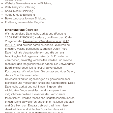
Website Baukastensysteme Einleitung
Web Analytics Einleitung
Social Media Einleitung
Audio & Video Einleitung
Bewertungsplattformen Einleitung
Erklärung verwendeter Begriffe
Einleitung und Überblick
Wir haben diese Datenschutzerklärung (Fassung
25.08.2022-121959404)
verfasst, um Ihnen gemäß der
Vorgaben der
Datenschutz-Grundverordnung (EU)
2016/679
und anwendbaren nationalen Gesetzen zu
erklären, welche personenbezogenen Daten (kurz
Daten) wir als Verantwortliche – und die von uns
beauftragten Auftragsverarbeiter (z. B. Provider) –
verarbeiten, zukünftig verarbeiten werden und welche
rechtmäßigen Möglichkeiten Sie haben. Die verwendeten
Begriffe sind geschlechtsneutral zu verstehen.
Kurz gesagt: Wir informieren Sie umfassend über Daten,
die wir über Sie verarbeiten.
Datenschutzerklärungen klingen für gewöhnlich sehr
technisch und verwenden juristische Fachbegriffe. Diese
Datenschutzerklärung soll Ihnen hingegen die
wichtigsten Dinge so einfach und transparent wie
möglich beschreiben. Soweit es der Transparenz
förderlich ist, werden technische Begriffe leserfreundlich
erklärt, Links zu weiterführenden Informationen geboten
und Grafiken zum Einsatz gebracht. Wir informieren
damit in klarer und einfacher Sprache, dass wir im
Rahmen unserer Geschäftstätigkeiten nur dann