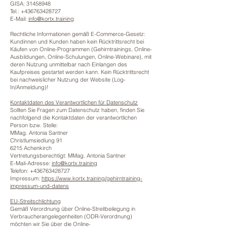
GISA: 31458948
Tel.:
+436763428727
E-Mail:
info@kortx.training
Rechtliche Informationen gemäß E-Commerce-Gesetz:
Kundinnen und Kunden haben kein Rücktrittsrecht bei
Käufen von Online-Programmen (Gehirntrainings, Online-
Ausbildungen, Online-Schulungen, Online-Webinare), mit
deren Nutzung unmittelbar nach Einlangen des
Kaufpreises gestartet werden kann. Kein Rücktrittsrecht
bei nachweislicher Nutzung der Website (Log-
In/Anmeldung)!
Kontaktdaten des Verantwortlichen für Datenschutz
Sollten Sie Fragen zum Datenschutz haben, finden Sie
nachfolgend die Kontaktdaten der verantwortlichen
Person bzw. Stelle:
MMag. Antonia Santner
Christlumsiedlung 91
6215 Achenkirch
Vertretungsberechtigt: MMag. Antonia Santner
E-Mail-Adresse:
info@kortx.training
Telefon: +436763428727
Impressum:
https://www.kortx.training/gehirntraining-
impressum-und-datens
EU-Streitschlichtung
Gemäß Verordnung über Online-Streitbeilegung in
Verbraucherangelegenheiten (ODR-Verordnung)
möchten wir Sie über die Online-