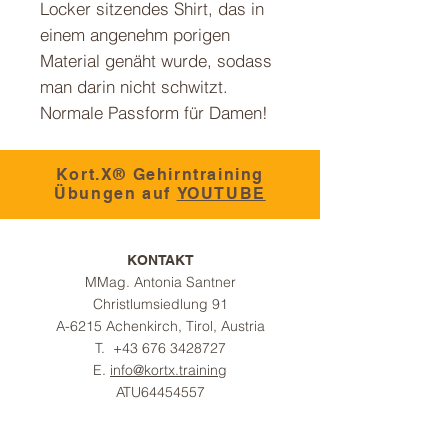
Locker sitzendes Shirt, das in 
einem angenehm porigen 
Material genäht wurde, sodass 
man darin nicht schwitzt.
Normale Passform für Damen!
Kort.X® Gehirntraining
Übungen auf
YOUTUBE
KONTAKT
MMag. Antonia Santner
Christlumsiedlung 91
A-6215 A
chenkirch,
Tirol, Austria
T.
+43 676 3428727
E.
info@kortx.training
ATU64454557