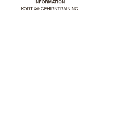
I
NFORMATION
KORT.X® GEHIRNTRAINING
FORSCHUNG
ONLINE GEHIRNTRAINING
GEHIRNTRAINER SUCHEN
GEHIRNTRAINING
AUSBILDUNGEN
KORT.X TEAM
GEHIRNTRAINER WERDEN
GEHIRNTRAINING FÜR KINDER
GEHIRNTRAINING ERWACHSENE
GEHIRNTRAINING SENIOREN
SPORT (Reifen)
SOCCER DRILLS
NEUROREGENERATION
GEHIRNTRAINING
ONLINE-GEHIRNTRAININGS
GEHIRNTRAINER FINDEN