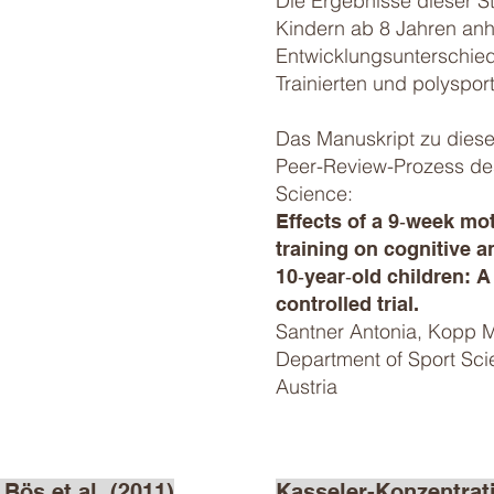
Die Ergebnisse dieser S
Kindern ab 8 Jahren anha
Entwicklungsunterschie
Trainierten und polysport
Das Manuskript zu diese
Peer-Review-Prozess des
Science:
Effects of a 9‑week mo
training on cognitive 
10‑year‑old children: A
controlled trial.
Santner Antonia, Kopp Ma
Department of Sport Scie
Austria
Bös et al. (2011)
Kasseler-Konzentra