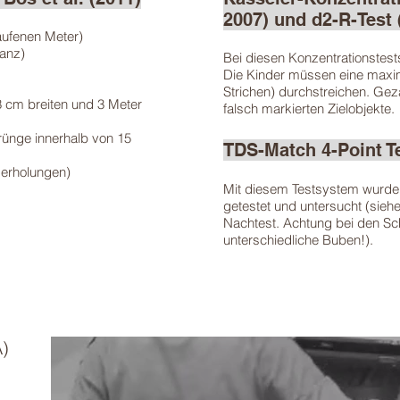
2007) und d2-R-Test 
aufenen Meter)
anz)
Bei diesen Konzentrationstest
Die Kinder müssen eine maxim
Strichen) durchstreichen. Gezä
3 cm breiten und 3 Meter
falsch markierten Zielobjekte.
rünge innerhalb von 15
TDS-Match 4-Point T
derholungen)
Mit diesem Testsystem wurde 
getestet und untersucht (sieh
Nachtest. Achtung bei den Sc
unterschiedliche Buben!).
A)