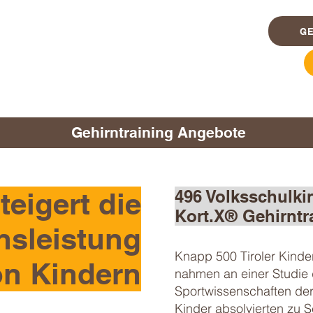
G
Gehirntraining Angebote
teigert die
496 Volksschulki
Kort.X® Gehirntra
nsleistung
Knapp 500 Tiroler Kinder
on Kindern
nahmen an einer Studie d
Sportwissenschaften der U
Kinder absolvierten zu 