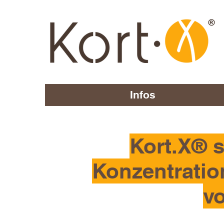
Infos
Kort.X® s
Konzentratio
v