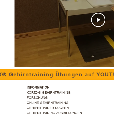
X® Gehirntraining Übungen auf
YOUT
I
NFORMATION
KORT.X® GEHIRNTRAINING
FORSCHUNG
ONLINE GEHIRNTRAINING
GEHIRNTRAINER SUCHEN
GEHIRNTRAINING AUSBILDUNGEN