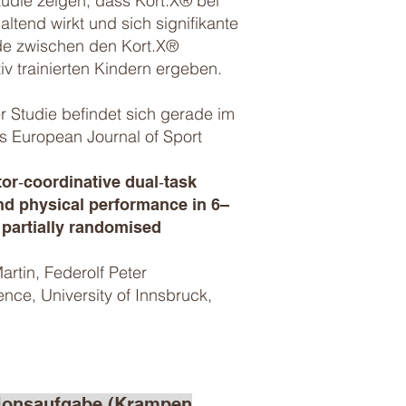
tudie zeigen, dass Kort.X® bei
ltend wirkt und sich signifikante
de zwischen den Kort.X®
iv trainierten Kindern ergeben.
r Studie befindet sich gerade im
 European Journal of Sport
tor‑coordinative dual‑task
and physical performance in 6–
 partially randomised
rtin, Federolf Peter
nce, University of Innsbruck,
tionsaufgabe (Krampen